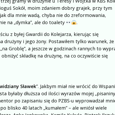
 trzej gramy w drużynie u Teresy i Wojtka w KBS Kol
Boguś Sokół, moim zdaniem dobry grajek, przy tym
 jak dla mnie wadą, chyba nie do zreformowania,
nie na „dymka”, ale do toalety
.
ciu z byłej Gwardii do Kolejarza, kierując się
a drużyny i jego żony. Postawiłem tylko warunek, że
na Groblę”, a jeszcze w godzinach rannych to wyp
bniżyć składkę na drużynę, na co oczywiście się
widziany Sławek
”. Jakbym miał nie wrócić do Wspani
ista byłaby dłuższa od ilości wyrazów mojej „pisaniny”
 mentor po zapisaniu się do PZBS-u wyprowadzał mni
po blisko 40 latach „kumałem” – ale wniósł wiele
esza. Anka Jankowska, Kamila Kukuła, Piotrek Ilczuk