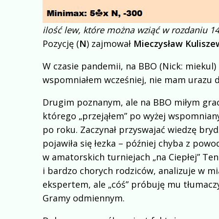
ilość lew, które można wziąć w rozdaniu 1
Pozycję (
N
) zajmował
Mieczysław Kulisze
W czasie pandemii, na BBO (Nick: miekul) p
wspomniałem wcześniej, nie mam urazu do
Drugim poznanym, ale na BBO miłym grac
którego „przejąłem” po wyżej wspomniany
po roku. Zaczynał przyswajać wiedzę bry
pojawiła się łezka – później chyba z pow
w amatorskich turniejach „na Ciepłej” Te
i bardzo chorych rodziców, analizuje w mi
ekspertem, ale „cóś” próbuję mu tłumaczy
Gramy odmiennym.