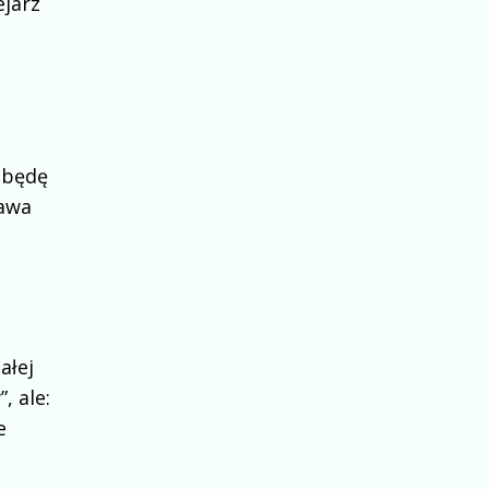
ejarz
 będę
rawa
ałej
, ale:
e
,