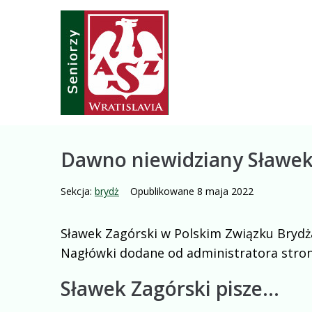
Skip
Skip
Site
Przeskocz
to
to
map
do
Content
navigation
treści
Dawno niewidziany Sławek 
Sekcja:
brydż
Opublikowane
8 maja 2022
Sławek Zagórski w Polskim Związku Brydża 
Nagłówki dodane od administratora strony
Sławek Zagórski pisze…