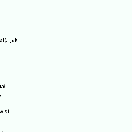
et). Jak
u
iał
y
wist.