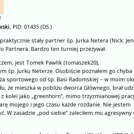
4
wski
, PID: 01435 (DS.)
raktycznie stały partner śp. Jurka Netera (Nick: Jen
 Partnera. Bardzo ten turniej przeżywał.
zem, jest Tomek Pawlik (tomaszek20),
m śp. Jurku Neterze. Osobiście poznałem go chyba
dża sportowego od śp. Basi Radomskiej – w moim ok
odu, że mieszka w pobliżu dworca Głównego, brał udz
n z kolei jako „greenhorn”, mimo trzyzmianowej prac
arę mojego i jego czasu każde rozdanie. Nie jestem
ć. W zasadzie „pod siebie” zaleciłem mu agresywny 