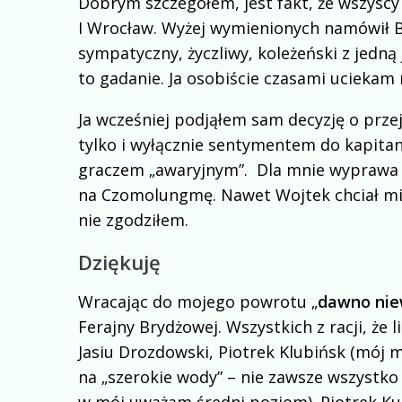
Dobrym szczegółem, jest fakt, że wszyscy
I Wrocław. Wyżej wymienionych namówił 
sympatyczny, życzliwy, koleżeński z jedną
to gadanie. Ja osobiście czasami uciekam 
Ja wcześniej podjąłem sam decyzję o przejś
tylko i wyłącznie sentymentem do kapitan
graczem „awaryjnym”. Dla mnie wyprawa „
na Czomolungmę. Nawet Wojtek chciał mi o
nie zgodziłem.
Dziękuję
Wracając do mojego powrotu „
dawno nie
Ferajny Brydżowej. Wszystkich z racji, że l
Jasiu Drozdowski, Piotrek Klubińsk (mój
na „szerokie wody” – nie zawsze wszystko 
w mój uważam średni poziom). Piotrek Kul