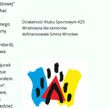
dżowej”
chać
z
Działalność Klubu Sportowym AZS
znego
Wratislavia dla seniorów
bny
dofinansowała Gmina Wrocław
ndard),
wa.
 Jurek
sie
oniłem
ń”.
wie,
u
edzieć.